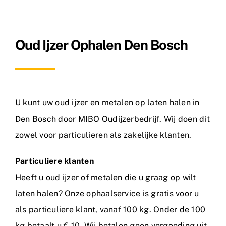
Metaalsoorten
Oud Ijzer Ophalen Den Bosch
FAQ
Nieuws
Contact
U kunt uw oud ijzer en metalen op laten halen in
Den Bosch door MIBO Oudijzerbedrijf. Wij doen dit
zowel voor particulieren als zakelijke klanten.
Particuliere klanten
Heeft u oud ijzer of metalen die u graag op wilt
laten halen? Onze ophaalservice is gratis voor u
als particuliere klant, vanaf 100 kg. Onder de 100
kg betaalt u € 10. Wij betalen geen vergoeding uit